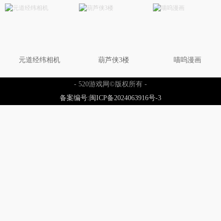
元道经纬相机
葫芦侠3楼
喵呜漫画
- 520游戏网©版权所有 -
备案编号:闽ICP备2024063916号-3