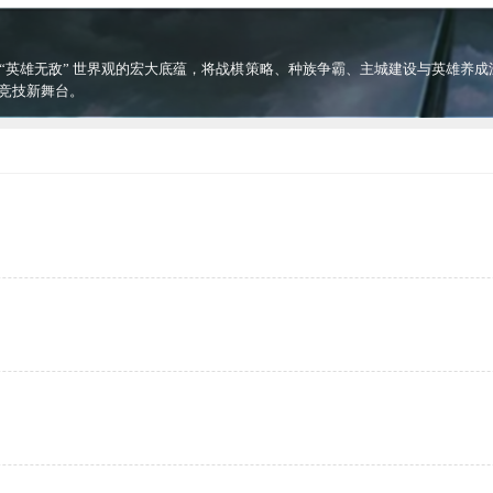
 “英雄无敌” 世界观的宏大底蕴，将战棋策略、种族争霸、主城建设与英雄养成
竞技新舞台。