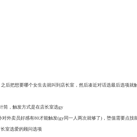
，之后把想要哪个女生去就叫到店长室，然后凑近对话选最后选项就
针筒，触发方式是在店长室选gy
对外卖员好感有80才能触发(gy同一人两次就够了)，堕值需要点技
店长室选爱的顾问选项