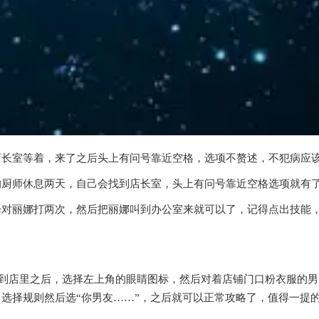
店长室等着，来了之后头上有问号靠近空格，选项不赘述，不犯病应
的厨师休息两天，自己会找到店长室，头上有问号靠近空格选项就有
对丽娜打两次，然后把丽娜叫到办公室来就可以了，记得点出技能，
来到店里之后，选择左上角的眼睛图标，然后对着店铺门口粉衣服的
选择规则然后选“你男友……”，之后就可以正常攻略了，值得一提