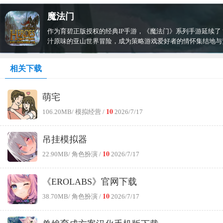
魔法门
作为育碧正版授权的经典IP手游，《魔法门》系列手游延续了
汁原味的亚山世界冒险，成为策略游戏爱好者的情怀集结地与
相关下载
萌宅
10
106.20MB
/ 模拟经营 /
2026/7/17
吊挂模拟器
10
22.90MB
/ 角色扮演 /
2026/7/17
《EROLABS》官网下载
10
38.70MB
/ 角色扮演 /
2026/7/17