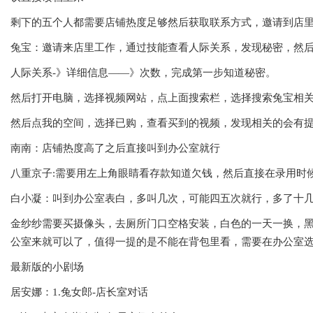
剩下的五个人都需要店铺热度足够然后获取联系方式，邀请到店
兔宝：邀请来店里工作，通过技能查看人际关系，发现秘密，然
人际关系-》详细信息——》次数，完成第一步知道秘密。
然后打开电脑，选择视频网站，点上面搜索栏，选择搜索兔宝相
然后点我的空间，选择已购，查看买到的视频，发现相关的会有
南南：店铺热度高了之后直接叫到办公室就行
八重京子:需要用左上角眼睛看存款知道欠钱，然后直接在录用时
白小凝：叫到办公室表白，多叫几次，可能四五次就行，多了十
金纱纱需要买摄像头，去厕所门口空格安装，白色的一天一换，
公室来就可以了，值得一提的是不能在背包里看，需要在办公室选
最新版的小剧场
居安娜：1.兔女郎-店长室对话