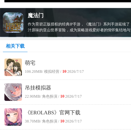
魔法门
作为育碧正版授权的经典IP手游，《魔法门》系列手游延续了
汁原味的亚山世界冒险，成为策略游戏爱好者的情怀集结地与
相关下载
萌宅
10
106.20MB
/ 模拟经营 /
2026/7/17
吊挂模拟器
10
22.90MB
/ 角色扮演 /
2026/7/17
《EROLABS》官网下载
10
38.70MB
/ 角色扮演 /
2026/7/17