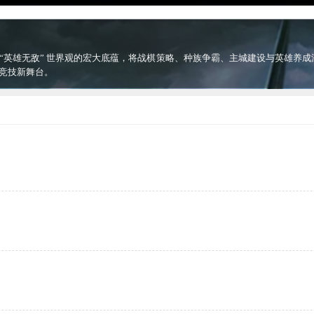
 “英雄无敌” 世界观的宏大底蕴，将战棋策略、种族争霸、主城建设与英雄养成
竞技新舞台。